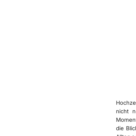
Hochzei
nicht 
Momente
die Bli