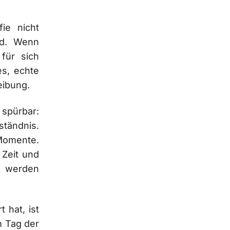
ie nicht
nd. Wenn
 für sich
es, echte
eibung.
spürbar:
ständnis.
 Momente.
 Zeit und
n werden
 hat, ist
m Tag der