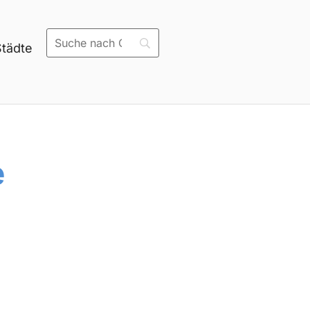
age von Aloys Peter Trenz
Städte
e