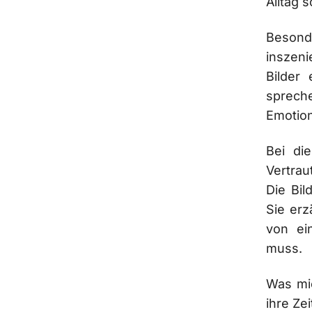
Alltag 
Besond
inszen
Bilder 
spreche
Emotion
Bei di
Vertrau
Die Bil
Sie erz
von ei
muss.
Was mic
ihre Ze