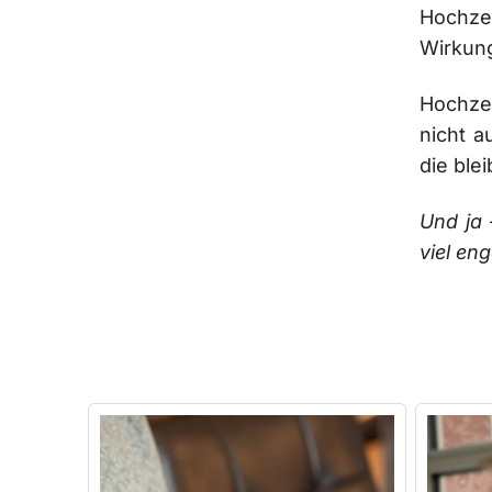
Hochzei
Wirkung
Hochze
nicht a
die blei
Und ja 
viel eng